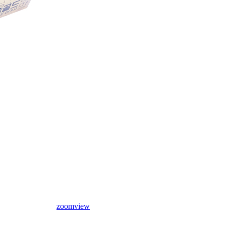
zoom
view