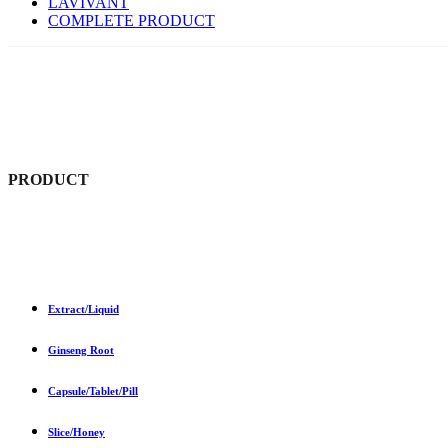
LAVIVANT
COMPLETE PRODUCT
COMPLETE PRODUCT-ARA
PRODUCT
Extract/Liquid
Ginseng Root
Capsule/Tablet/Pill
Slice/Honey