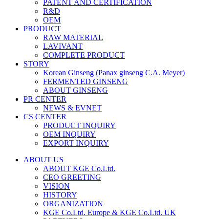
PATENT AND CERTIFICATION
R&D
OEM
PRODUCT
RAW MATERIAL
LAVIVANT
COMPLETE PRODUCT
STORY
Korean Ginseng (Panax ginseng C.A. Meyer)
FERMENTED GINSENG
ABOUT GINSENG
PR CENTER
NEWS & EVNET
CS CENTER
PRODUCT INQUIRY
OEM INQUIRY
EXPORT INQUIRY
ABOUT US
ABOUT KGE Co.Ltd.
CEO GREETING
VISION
HISTORY
ORGANIZATION
KGE Co.Ltd. Europe & KGE Co.Ltd. UK