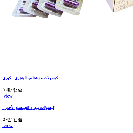
كبسولات مستخلص للينجزي الكوري
아랍 캡슐
view
كبسولات بودرة الجينسنغ الأحمر ا
아랍 캡슐
view