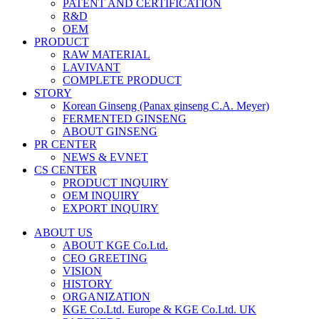
PATENT AND CERTIFICATION
R&D
OEM
PRODUCT
RAW MATERIAL
LAVIVANT
COMPLETE PRODUCT
STORY
Korean Ginseng (Panax ginseng C.A. Meyer)
FERMENTED GINSENG
ABOUT GINSENG
PR CENTER
NEWS & EVNET
CS CENTER
PRODUCT INQUIRY
OEM INQUIRY
EXPORT INQUIRY
ABOUT US
ABOUT KGE Co.Ltd.
CEO GREETING
VISION
HISTORY
ORGANIZATION
KGE Co.Ltd. Europe & KGE Co.Ltd. UK