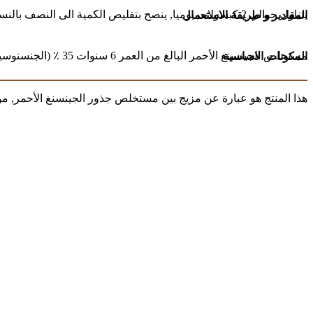
يتناول حوالي 2 كبسولات يوميا, ينصح بتقليص الكمية الى النصف بالنسبة للأطفال دون سن 13 سنة.
المقادير و طريقة الاستعمال
مستخلص الجينسنغ الأحمر البالغ من العمر 6 سنوات 35 ٪ (الجنسنوسيد الاجمالي: 80 مغ أو أكثر, البودرة الصلبة أكثر من 60٪ ), فيتامين سي و الألياف الغذائية.
المكونات الاساسية
هذا المنتج هو عبارة عن مزيج بين مستخلص جذور الجينسنغ الأحمر, م.