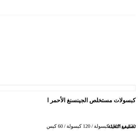
كبسولات مستخلص الجينسنغ الأحمر ا
830 مغ *180 كبسولة / 120 كبسولة / 60 كبس
تصنيف التعبئة