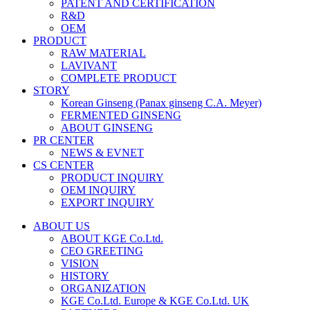
PATENT AND CERTIFICATION
R&D
OEM
PRODUCT
RAW MATERIAL
LAVIVANT
COMPLETE PRODUCT
STORY
Korean Ginseng (Panax ginseng C.A. Meyer)
FERMENTED GINSENG
ABOUT GINSENG
PR CENTER
NEWS & EVNET
CS CENTER
PRODUCT INQUIRY
OEM INQUIRY
EXPORT INQUIRY
ABOUT US
ABOUT KGE Co.Ltd.
CEO GREETING
VISION
HISTORY
ORGANIZATION
KGE Co.Ltd. Europe & KGE Co.Ltd. UK