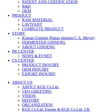
PATENT AND CERTIFICATION
R&D
OEM
PRODUCT
RAW MATERIAL
LAVIVANT
COMPLETE PRODUCT
STORY
Korean Ginseng (Panax ginseng C.A. Meyer)
FERMENTED GINSENG
ABOUT GINSENG
PR CENTER
NEWS & EVNET
CS CENTER
PRODUCT INQUIRY
OEM INQUIRY
EXPORT INQUIRY
ABOUT US
ABOUT KGE Co.Ltd.
CEO GREETING
VISION
HISTORY
ORGANIZATION
KGE Co.Ltd. Europe & KGE Co.Ltd. UK