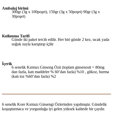
Ambalaj birimi
300gr (3g x 100poşet), 150gr (3g x 50poşet) 90gr (3g x
30poşet)
Kullanma Tarifi
Günde iki paket tercih edilir. Her biri günde 2 kez, sıcak yada
soğuk suyla karıştırıp içilir
İçerik
6 senelik Kırmızı Ginseng Özü (toplam ginsenosit = 80mg
dan fazla, katı maddeler % 60’dan fazla) %10 , glikoz, hurma
(katı toz %60’dan fazla) %2
6 senelik Kore Kırmızı Ginsengi Özlerinden yapılmıştır. Gündelik
koşuşturmaca ve yorgunluğa iyi gelen yüksek kalitede bir çaydır.